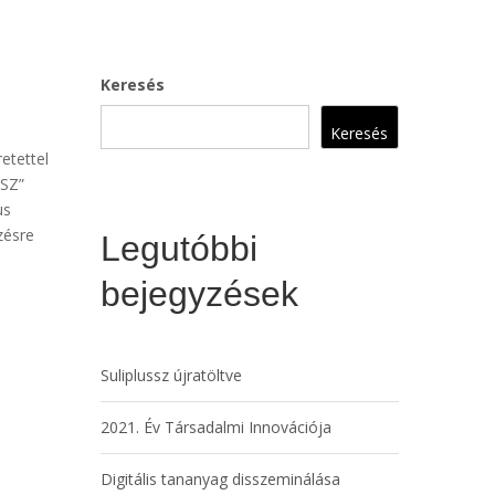
Keresés
Keresés
etettel
SSZ”
us
zésre
Legutóbbi
bejegyzések
Suliplussz újratöltve
2021. Év Társadalmi Innovációja
Digitális tananyag disszeminálása