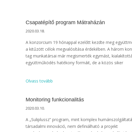
Csapatépítő program Mátraházán
2020.03.18.
A konzorcium 19 hónappal ezelőtt kezdte meg együtt
a kitűzött célok megvalósítása érdekében. A három ko
tag munkatársai már megismerték egymást, kialakított
együttműködés hatékony formáit, de a közös siker
Olvass tovább
Monitoring funkcionalitás
2020.03.10.
A „Suliplussz” program, mint komplex humánszolgáltatá
társadalmi innováció, nem definiálható a projekt