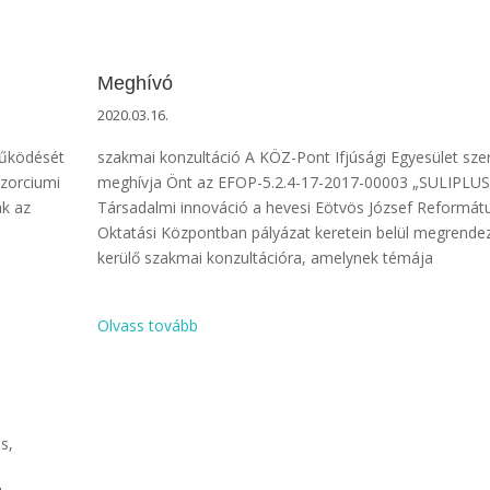
Meghívó
2020.03.16.
működését
szakmai konzultáció A KÖZ-Pont Ifjúsági Egyesület szer
nzorciumi
meghívja Önt az EFOP-5.2.4-17-2017-00003 „SULIPLU
ák az
Társadalmi innováció a hevesi Eötvös József Reformát
Oktatási Központban pályázat keretein belül megrende
kerülő szakmai konzultációra, amelynek témája
Olvass tovább
s,