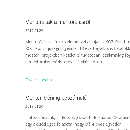
Mentoráltak a mentorálásról
2019.01.29.
Mentorálás a diákok véleményei alapján a KÖZ-Pontb
KÖZ-Pont Ifjúsági Egyesület 18 éve foglalkozik fiatalokk
mostani projektben kezdet el tudatosan, szakmailag fog
a mentorálás módszerével. Nekünk ezen
Olvass tovább
Mentori tréning beszámoló
2019.01.24.
Intézményünk, az Eötvös József Református Oktatási 
egyik elsődleges feladata, hogy Dél-Heves egyetlen