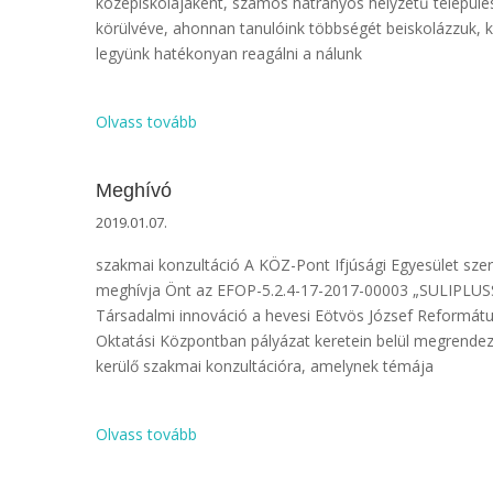
középiskolájaként, számos hátrányos helyzetű települé
körülvéve, ahonnan tanulóink többségét beiskolázzuk, 
legyünk hatékonyan reagálni a nálunk
Olvass tovább
Meghívó
2019.01.07.
szakmai konzultáció A KÖZ-Pont Ifjúsági Egyesület szer
meghívja Önt az EFOP-5.2.4-17-2017-00003 „SULIPLUS
Társadalmi innováció a hevesi Eötvös József Reformát
Oktatási Központban pályázat keretein belül megrende
kerülő szakmai konzultációra, amelynek témája
Olvass tovább