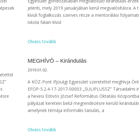
ssel
Egyesület gondozásában megvalósuló kirándulás-érzék
képesek
jelenti, mely 2019 januárjában kerül megvalósításra. A 
kívüli foglalkozás szerves része a mentorálási folyamat
iskola falain kívül
Olvass tovább
MEGHÍVÓ – Kirándulás
2019.01.02.
etettel
SZ”
A KÖZ-Pont Ifjúsági Egyesület szeretettel meghívja Önt
us
EFOP-5.2.4-17-2017-00003 „SULIPLUSSZ” Társadalmi i
zésre
a hevesi Eötvös József Református Oktatási Központb
pályázat keretein belül megrendezésre kerülő kirándulás
amelynek témája informális tanulás, a
Olvass tovább