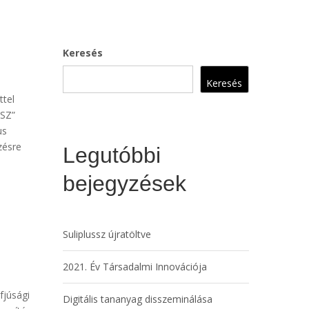
Keresés
Keresés
ttel
SSZ”
us
zésre
Legutóbbi
bejegyzések
Suliplussz újratöltve
2021. Év Társadalmi Innovációja
fjúsági
Digitális tananyag disszeminálása