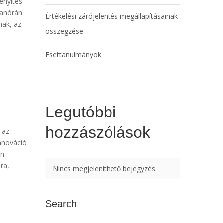
enyítés
tanórán
Értékelési zárójelentés megállapításainak
nak, az
összegzése
Esettanulmányok
Legutóbbi
hozzászólások
 az
nnováció
an
ra,
Nincs megjeleníthető bejegyzés.
Search