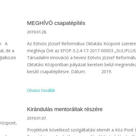
MEGHÍVÓ csapatépítés
2019.01.28.
an A
Az Eötvös József Református Oktatási Központ szerete
al, de a
meghívja Önt az EFOP-5.2.4-17-2017-00003 „SULIPLU
lalkozni
Társadalmi innováció a hevesi Eötvös József Reformát
Oktatási Központban pályázat keretein belül megrende
kerülő csapatépítésre. Dátum: 2019.
Olvass tovább
Kirándulás mentoráltak részére
2019.01.07.
Központ,
Projektünk következő szolgáltatási elemét a Köz-Pont I