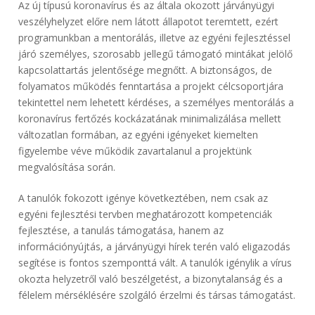
Az új típusú koronavírus és az általa okozott járványügyi
veszélyhelyzet előre nem látott állapotot teremtett, ezért
programunkban a mentorálás, illetve az egyéni fejlesztéssel
járó személyes, szorosabb jellegű támogató mintákat jelölő
kapcsolattartás jelentősége megnőtt. A biztonságos, de
folyamatos működés fenntartása a projekt célcsoportjára
tekintettel nem lehetett kérdéses, a személyes mentorálás a
koronavírus fertőzés kockázatának minimalizálása mellett
változatlan formában, az egyéni igényeket kiemelten
figyelembe véve működik zavartalanul a projektünk
megvalósítása során.
A tanulók fokozott igénye következtében, nem csak az
egyéni fejlesztési tervben meghatározott kompetenciák
fejlesztése, a tanulás támogatása, hanem az
információnyújtás, a járványügyi hírek terén való eligazodás
segítése is fontos szemponttá vált. A tanulók igénylik a vírus
okozta helyzetről való beszélgetést, a bizonytalanság és a
félelem mérséklésére szolgáló érzelmi és társas támogatást.