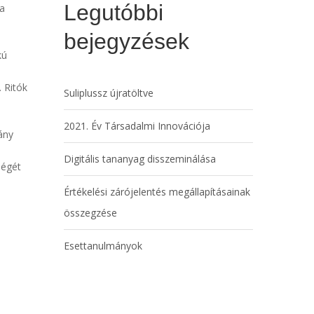
Legutóbbi
sa
bejegyzések
kú
 Ritók
Suliplussz újratöltve
2021. Év Társadalmi Innovációja
ány
Digitális tananyag disszeminálása
ségét
Értékelési zárójelentés megállapításainak
összegzése
Esettanulmányok