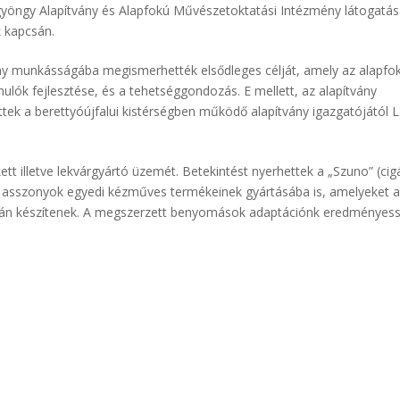
azgyöngy Alapítvány és Alapfokú Művészetoktatási Intézmény látogatá
 kapcsán.
ány munkásságába megismerhették elsődleges célját, amely az alapfo
ulók fejlesztése, és a tehetséggondozás. E mellett, az alapítvány
k a berettyóújfalui kistérségben működő alapítvány igazgatójától L.
ett illetve lekvárgyártó üzemét. Betekintést nyerhettek a „Szuno” (cig
 asszonyok egyedi kézműves termékeinek gyártásába is, amelyeket a
lapján készítenek. A megszerzett benyomások adaptációnk eredményes