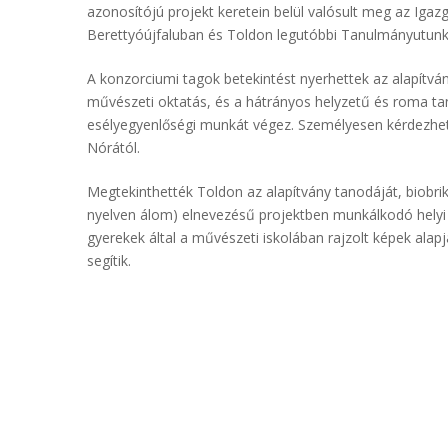
azonosítójú projekt keretein belül valósult meg az Ig
Berettyóújfaluban és Toldon legutóbbi Tanulmányutunk
A konzorciumi tagok betekintést nyerhettek az alapítv
művészeti oktatás, és a hátrányos helyzetű és roma tan
esélyegyenlőségi munkát végez. Személyesen kérdezhette
Nórától.
Megtekinthették Toldon az alapítvány tanodáját, biobrik
nyelven álom) elnevezésű projektben munkálkodó helyi
gyerekek által a művészeti iskolában rajzolt képek a
segítik.