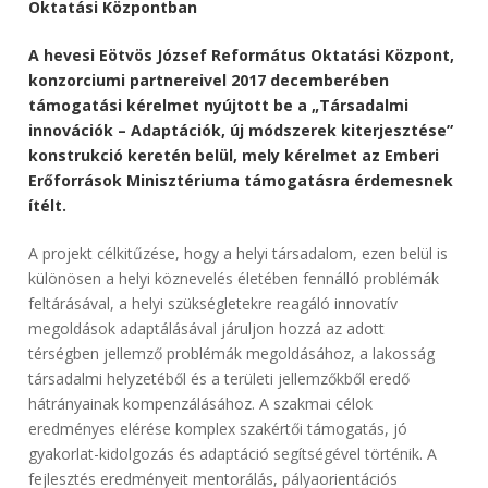
Oktatási Központban
A hevesi Eötvös József Református Oktatási Központ,
konzorciumi partnereivel 2017 decemberében
támogatási kérelmet nyújtott be a „Társadalmi
innovációk – Adaptációk, új módszerek kiterjesztése”
konstrukció keretén belül, mely kérelmet az Emberi
Erőforrások Minisztériuma támogatásra érdemesnek
ítélt.
A projekt célkitűzése, hogy a helyi társadalom, ezen belül is
különösen a helyi köznevelés életében fennálló problémák
feltárásával, a helyi szükségletekre reagáló innovatív
megoldások adaptálásával járuljon hozzá az adott
térségben jellemző problémák megoldásához, a lakosság
társadalmi helyzetéből és a területi jellemzőkből eredő
hátrányainak kompenzálásához. A szakmai célok
eredményes elérése komplex szakértői támogatás, jó
gyakorlat-kidolgozás és adaptáció segítségével történik. A
fejlesztés eredményeit mentorálás, pályaorientációs